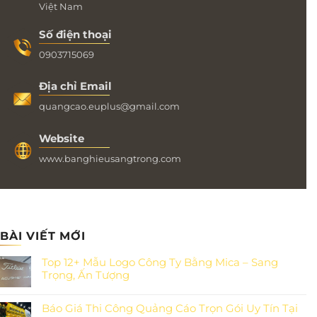
Việt Nam
Số điện thoại
0903715069
Địa chỉ Email
quangcao.euplus@gmail.com
Website
www.banghieusangtrong.com
BÀI VIẾT MỚI
Top 12+ Mẫu Logo Công Ty Bằng Mica – Sang
Trọng, Ấn Tượng
Báo Giá Thi Công Quảng Cáo Trọn Gói Uy Tín Tại